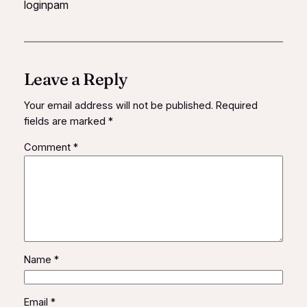
loginpam
Leave a Reply
Your email address will not be published.
Required
fields are marked
*
Comment
*
Name
*
Email
*