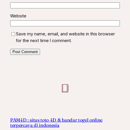
Website
Save my name, email, and website in this browser
for the next time I comment.
PAM4D : situs toto 4D & bandar togel online
terpercaya di indonesia