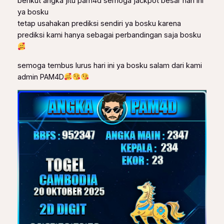
berikut angka jitu pam4d semoga jackpot besar hari ini
ya bosku
tetap usahakan prediksi sendiri ya bosku karena
prediksi kami hanya sebagai perbandingan saja bosku
semoga tembus lurus hari ini ya bosku salam dari kami
admin PAM4D