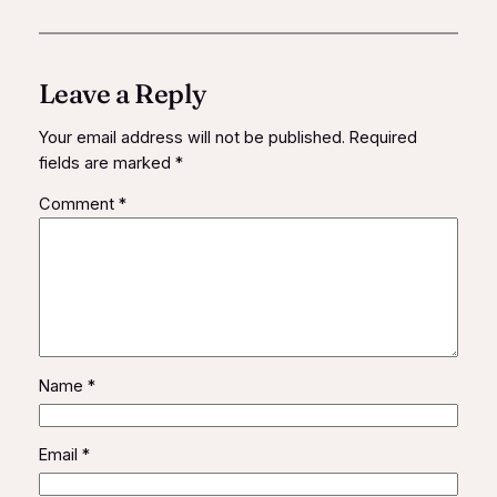
Leave a Reply
Your email address will not be published.
Required
fields are marked
*
Comment
*
Name
*
Email
*