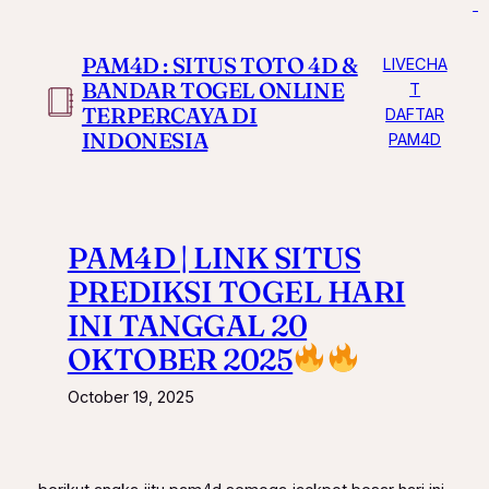
Skip
pam4d
pam4d
pam4d
pam4d
pam4d
pam4d
pam4d
pam4d
pam4d
pam4d
pam4d
pam4d
pam4d
pam4d
pam4d
pam4d
pam4d
pam4d
pam4d
pam4d
pam4d
pam4d
pam4d
pam4d
pam4d
pam4d
pam4d
pam4d
pam4d
pam4d
pam4d
pam4d
to
PAM4D : SITUS TOTO 4D &
LIVECHA
content
BANDAR TOGEL ONLINE
T
TERPERCAYA DI
DAFTAR
INDONESIA
PAM4D
PAM4D | LINK SITUS
PREDIKSI TOGEL HARI
INI TANGGAL 20
OKTOBER 2025
October 19, 2025