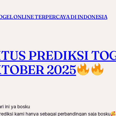
TOGEL ONLINE TERPERCAYA DI INDONESIA
ITUS PREDIKSI TOG
KTOBER 2025
i ini ya bosku
prediksi kami hanya sebagai perbandingan saja bosku