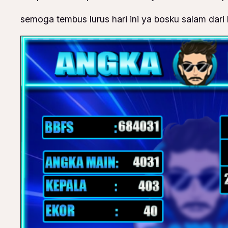
semoga tembus lurus hari ini ya bosku salam da