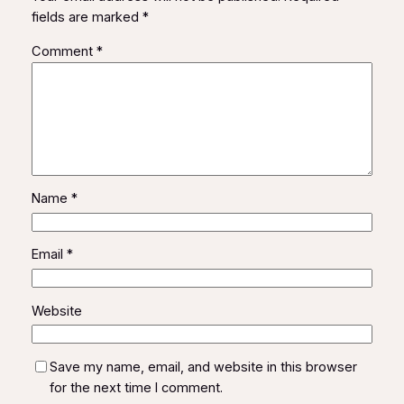
fields are marked
*
Comment
*
Name
*
Email
*
Website
Save my name, email, and website in this browser
for the next time I comment.