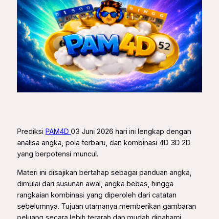
Prediksi
PAM4D
03 Juni 2026 hari ini lengkap dengan
analisa angka, pola terbaru, dan kombinasi 4D 3D 2D
yang berpotensi muncul.
Materi ini disajikan bertahap sebagai panduan angka,
dimulai dari susunan awal, angka bebas, hingga
rangkaian kombinasi yang diperoleh dari catatan
sebelumnya. Tujuan utamanya memberikan gambaran
peluang secara lebih terarah dan mudah dipahami.