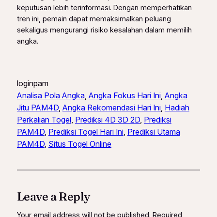
keputusan lebih terinformasi. Dengan memperhatikan
tren ini, pemain dapat memaksimalkan peluang
sekaligus mengurangi risiko kesalahan dalam memilih
angka.
loginpam
Analisa Pola Angka
, 
Angka Fokus Hari Ini
, 
Angka
Jitu PAM4D
, 
Angka Rekomendasi Hari Ini
, 
Hadiah
Perkalian Togel
, 
Prediksi 4D 3D 2D
, 
Prediksi
PAM4D
, 
Prediksi Togel Hari Ini
, 
Prediksi Utama
PAM4D
, 
Situs Togel Online
Leave a Reply
Your email address will not be published.
Required