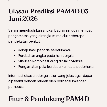
Ulasan Prediksi PAM4D 03
Juni 2026
Selain menghadirkan angka, bagian ini juga memuat
pengamatan yang dirangkum melalui beberapa
pendekatan berikut:
Rekap hasil periode sebelumnya
Perubahan angka pada hari berjalan
Susunan kombinasi yang dinilai potensial
Pengamatan pola berdasarkan data sederhana
Informasi disusun dengan alur yang jelas agar dapat
dipahami dengan mudah oleh berbagai kalangan
pembaca.
Fitur & Pendukung PAM4D