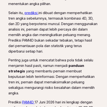
menentukan angka pilihan.
Selain itu,
prediksi
ini dibuat dengan memperhatikan
tren angka sebelumnya, termasuk kombinasi 4D, 3D,
dan 2D yang berpotensi muncul. Dengan menggunakan
analisis ini, pemain dapat lebih percaya diri dalam
memilih angka dan meningkatkan peluang menang.
Prediksi PAM4D bukan sekadar tebakan, tetapi hasil
dari pemantauan pola dan statistik yang terus
diperbarui setiap hari.
Penting juga untuk mencatat bahwa pola tidak selalu
menjamin hasil pasti, namun menjadi
panduan
strategis
yang membantu pemain membuat
keputusan lebih terinformasi. Dengan memperhatikan
tren ini, pemain dapat memaksimalkan peluang
sekaligus mengurangi risiko kesalahan dalam memilih
angka.
Prediksi
PAM4D
17 Juni 2026 hari ini lengkap dengan