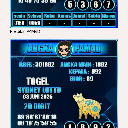
Prediksi PAM4D