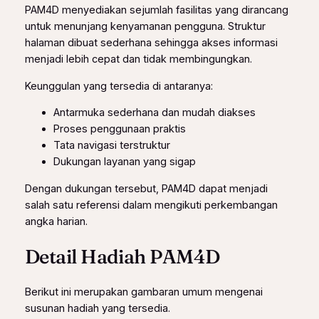
PAM4D menyediakan sejumlah fasilitas yang dirancang
untuk menunjang kenyamanan pengguna. Struktur
halaman dibuat sederhana sehingga akses informasi
menjadi lebih cepat dan tidak membingungkan.
Keunggulan yang tersedia di antaranya:
Antarmuka sederhana dan mudah diakses
Proses penggunaan praktis
Tata navigasi terstruktur
Dukungan layanan yang sigap
Dengan dukungan tersebut, PAM4D dapat menjadi
salah satu referensi dalam mengikuti perkembangan
angka harian.
Detail Hadiah PAM4D
Berikut ini merupakan gambaran umum mengenai
susunan hadiah yang tersedia.