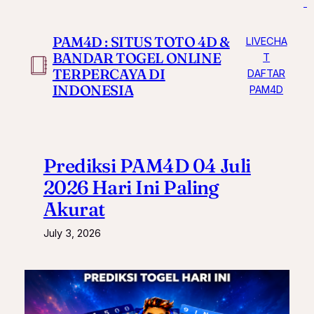
Skip
pam4d
pam4d
pam4d
pam4d
pam4d
pam4d
pam4d
pam4d
pam4d
pam4d
pam4d
pam4d
pam4d
pam4d
pam4d
pam4d
pam4d
pam4d
pam4d
pam4d
pam4d
pam4d
pam4d
pam4d
pam4d
pam4d
pam4d
pam4d
pam4d
pam4d
pam4d
pam4d
pam4d
pam4d
pam4d
pam4d
pam4d
to
PAM4D : SITUS TOTO 4D &
LIVECHA
content
BANDAR TOGEL ONLINE
T
TERPERCAYA DI
DAFTAR
INDONESIA
PAM4D
Prediksi PAM4D 04 Juli
2026 Hari Ini Paling
Akurat
July 3, 2026