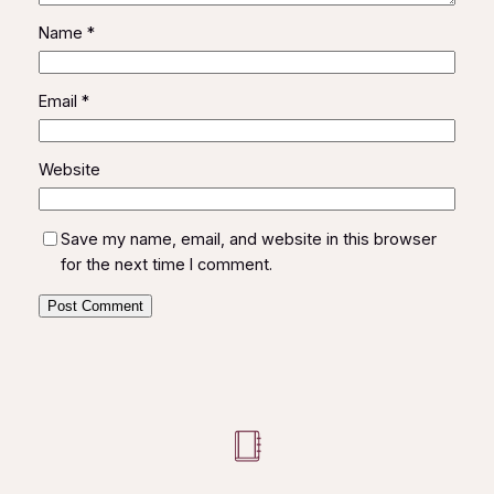
Name
*
Email
*
Website
Save my name, email, and website in this browser
for the next time I comment.