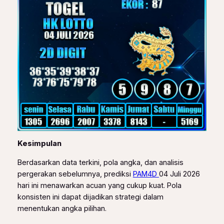
Kesimpulan
Berdasarkan data terkini, pola angka, dan analisis
pergerakan sebelumnya, prediksi
PAM4D
04 Juli 2026
hari ini menawarkan acuan yang cukup kuat. Pola
konsisten ini dapat dijadikan strategi dalam
menentukan angka pilihan.