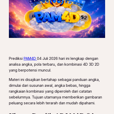
Prediksi
PAM4D
04 Juli 2026 hari ini lengkap dengan
analisa angka, pola terbaru, dan kombinasi 4D 3D 2D
yang berpotensi muncul.
Materi ini disajikan bertahap sebagai panduan angka,
dimulai dari susunan awal, angka bebas, hingga
rangkaian kombinasi yang diperoleh dari catatan
sebelumnya. Tujuan utamanya memberikan gambaran
peluang secara lebih terarah dan mudah dipahami.