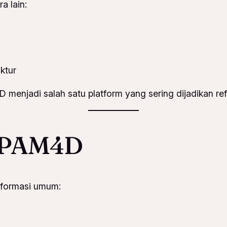
a lain:
ktur
enjadi salah satu platform yang sering dijadikan re
h PAM4D
nformasi umum: