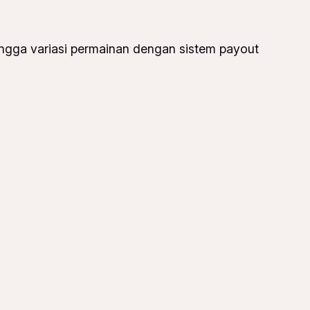
hingga variasi permainan dengan sistem payout