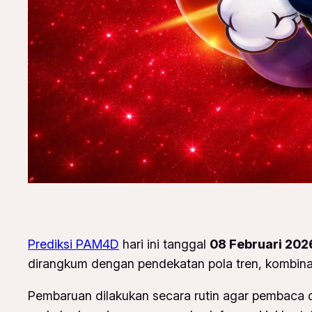
Prediksi PAM4D
hari ini tanggal
08 Februari 202
dirangkum dengan pendekatan pola tren, kombinasi
Pembaruan dilakukan secara rutin agar pembaca 