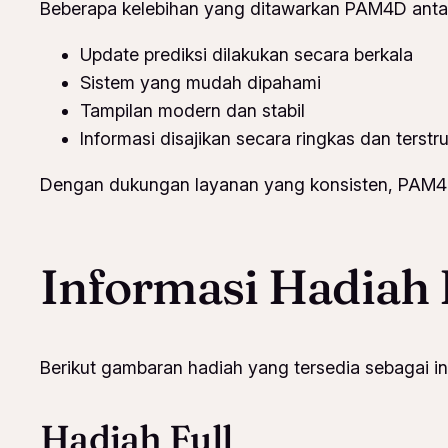
Beberapa kelebihan yang ditawarkan PAM4D antar
Update prediksi dilakukan secara berkala
Sistem yang mudah dipahami
Tampilan modern dan stabil
Informasi disajikan secara ringkas dan terstru
Dengan dukungan layanan yang konsisten, PAM4D m
Informasi Hadia
Berikut gambaran hadiah yang tersedia sebagai i
Hadiah Full