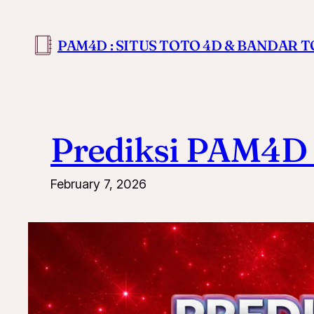
Skip
to
PAM4D : SITUS TOTO 4D & BANDAR 
content
Prediksi PAM4D 
February 7, 2026