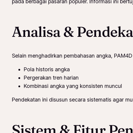
pada berbagai pasaran populer. Informasi ini be
Analisa & Pendek
Selain menghadirkan pembahasan angka, PAM4D j
Pola historis angka
Pergerakan tren harian
Kombinasi angka yang konsisten muncul
Pendekatan ini disusun secara sistematis agar m
Sistem & Fitur P