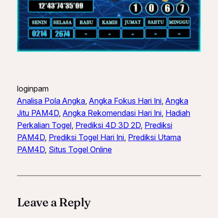
loginpam
Analisa Pola Angka
, 
Angka Fokus Hari Ini
, 
Angka
Jitu PAM4D
, 
Angka Rekomendasi Hari Ini
, 
Hadiah
Perkalian Togel
, 
Prediksi 4D 3D 2D
, 
Prediksi
PAM4D
, 
Prediksi Togel Hari Ini
, 
Prediksi Utama
PAM4D
, 
Situs Togel Online
Leave a Reply