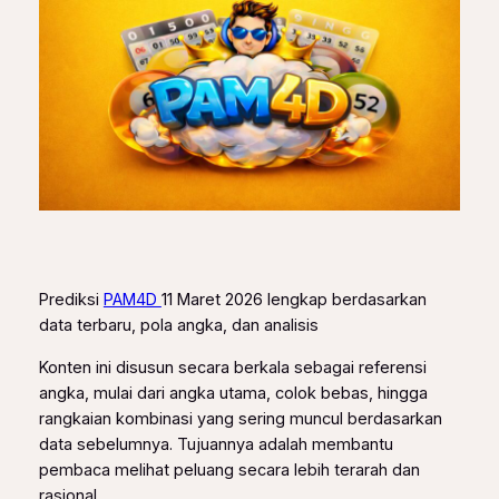
Prediksi
PAM4D
11 Maret 2026 lengkap berdasarkan
data terbaru, pola angka, dan analisis
Konten ini disusun secara berkala sebagai referensi
angka, mulai dari angka utama, colok bebas, hingga
rangkaian kombinasi yang sering muncul berdasarkan
data sebelumnya. Tujuannya adalah membantu
pembaca melihat peluang secara lebih terarah dan
rasional.