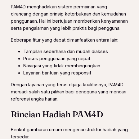
PAM4D menghadirkan sistem permainan yang
dirancang dengan prinsip keterbukaan dan kemudahan
penggunaan. Hal ini bertujuan memberikan kenyamanan
serta pengalaman yang lebih praktis bagi pengguna.
Beberapa fitur yang dapat dimanfaatkan antara lain:
Tampilan sederhana dan mudah diakses
Proses penggunaan yang cepat
Navigasi yang tidak membingungkan
Layanan bantuan yang responsif
Dengan layanan yang terus dijaga kualitasnya, PAM4D
menjadi salah satu pilihan bagi pengguna yang mencari
referensi angka harian.
Rincian Hadiah PAM4D
Berikut gambaran umum mengenai struktur hadiah yang
tersedia: