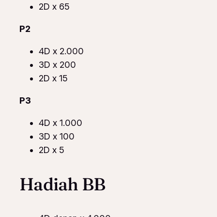
2D x 65
P2
4D x 2.000
3D x 200
2D x 15
P3
4D x 1.000
3D x 100
2D x 5
Hadiah BB