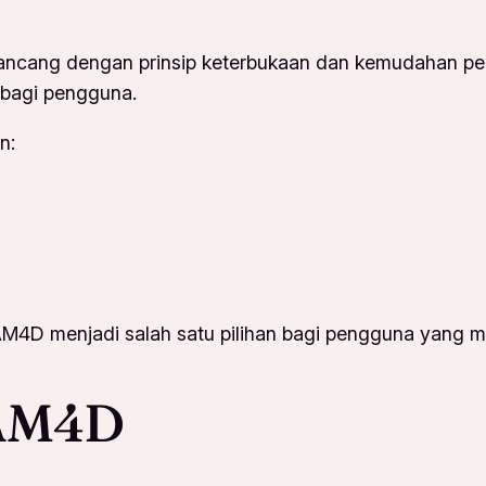
ncang dengan prinsip keterbukaan dan kemudahan pen
 bagi pengguna.
n:
M4D menjadi salah satu pilihan bagi pengguna yang me
PAM4D