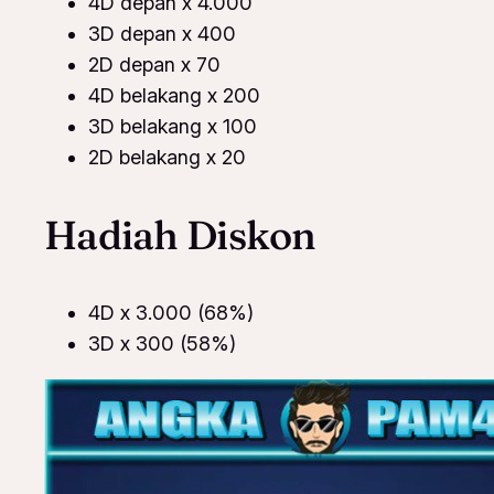
4D depan x 4.000
3D depan x 400
2D depan x 70
4D belakang x 200
3D belakang x 100
2D belakang x 20
Hadiah Diskon
4D x 3.000 (68%)
3D x 300 (58%)