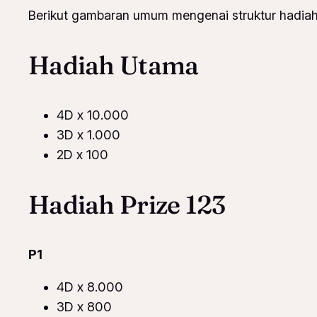
Berikut gambaran umum mengenai struktur hadiah
Hadiah Utama
4D x 10.000
3D x 1.000
2D x 100
Hadiah Prize 123
P1
4D x 8.000
3D x 800