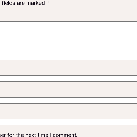
 fields are marked
*
er for the next time I comment.