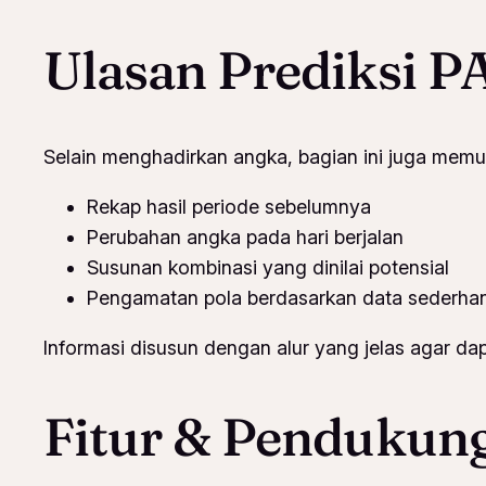
Ulasan Prediksi 
Selain menghadirkan angka, bagian ini juga mem
Rekap hasil periode sebelumnya
Perubahan angka pada hari berjalan
Susunan kombinasi yang dinilai potensial
Pengamatan pola berdasarkan data sederha
Informasi disusun dengan alur yang jelas agar 
Fitur & Penduku