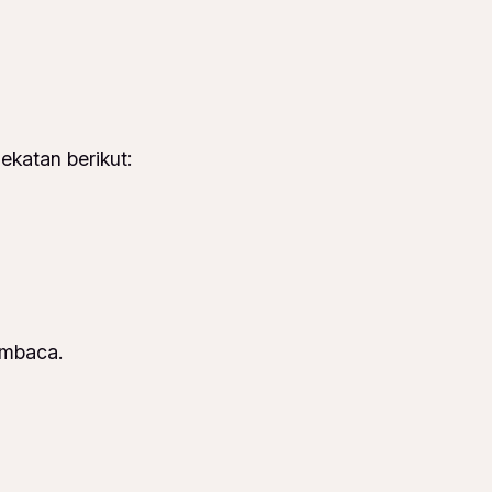
katan berikut:
embaca.