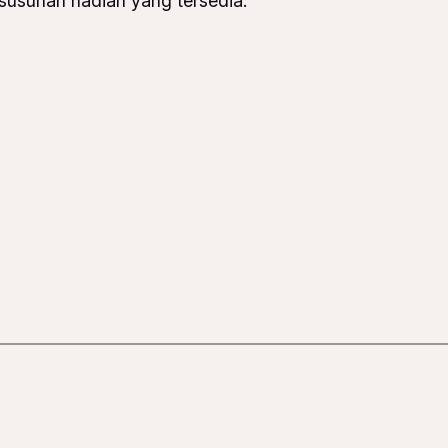
usunan hadiah yang tersedia.