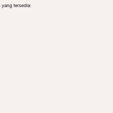
 yang tersedia: