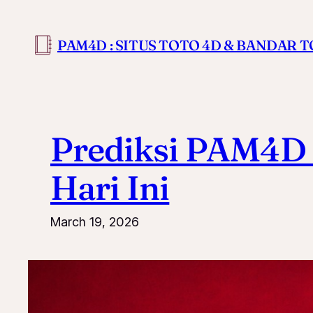
Skip
to
PAM4D : SITUS TOTO 4D & BANDAR 
content
Prediksi PAM4D 
Hari Ini
March 19, 2026