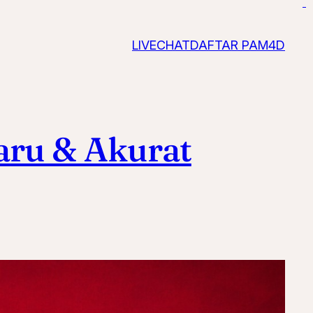
pam4d
pam4d
pam4d
pam4d
pam4d
pam4d
pam4d
pam4d
pam4d
pam4d
pam4d
pam4d
pam4d
pam4d
pam4d
pam4d
pam4d
pam4d
pam4d
pam4d
pam4d
pam4d
pam4d
pam4d
pam4d
pam4d
pam4d
pam4d
pam4d
pam4d
pam4d
pam4d
LIVECHAT
DAFTAR PAM4D
aru & Akurat