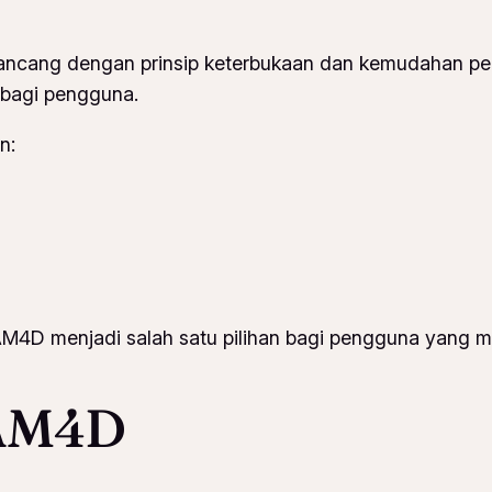
ncang dengan prinsip keterbukaan dan kemudahan pen
 bagi pengguna.
n:
M4D menjadi salah satu pilihan bagi pengguna yang me
PAM4D