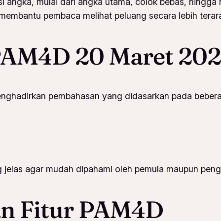
nsi angka, mulai dari angka utama, colok bebas, hingg
embantu pembaca melihat peluang secara lebih terara
 PAM4D 20 Maret 20
ghadirkan pembahasan yang didasarkan pada beberap
ng jelas agar mudah dipahami oleh pemula maupun pen
n Fitur PAM4D