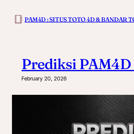
Skip
to
PAM4D : SITUS TOTO 4D & BANDAR 
content
Prediksi PAM4D 
February 20, 2026