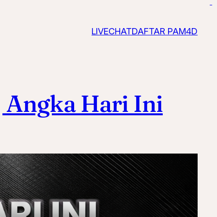
pam4d
pam4d
pam4d
pam4d
pam4d
pam4d
pam4d
pam4d
pam4d
pam4d
pam4d
pam4d
pam4d
pam4d
pam4d
pam4d
pam4d
pam4d
pam4d
pam4d
pam4d
pam4d
pam4d
pam4d
pam4d
pam4d
pam4d
pam4d
pam4d
pam4d
pam4d
pam4d
LIVECHAT
DAFTAR PAM4D
Angka Hari Ini