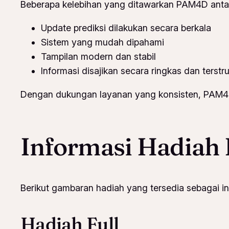
Beberapa kelebihan yang ditawarkan PAM4D antar
Update prediksi dilakukan secara berkala
Sistem yang mudah dipahami
Tampilan modern dan stabil
Informasi disajikan secara ringkas dan terstru
Dengan dukungan layanan yang konsisten, PAM4D m
Informasi Hadia
Berikut gambaran hadiah yang tersedia sebagai i
Hadiah Full