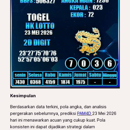
Kesimpulan
Berdasarkan data terkini, pola angka, dan analisis
pergerakan sebelumnya, prediksi
PAM4D
23 Mei 2026
hari ini menawarkan acuan yang cukup kuat. Pola
konsisten ini dapat dijadikan strategi dalam