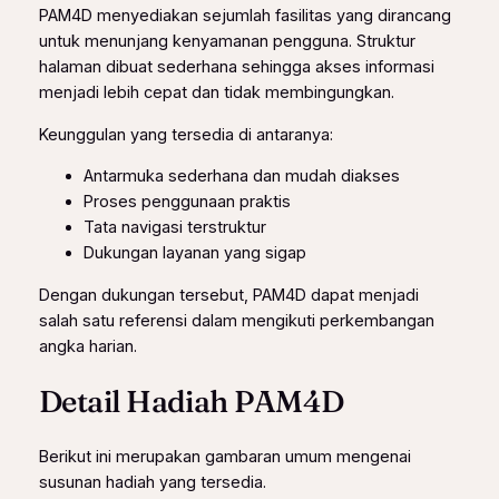
PAM4D menyediakan sejumlah fasilitas yang dirancang
untuk menunjang kenyamanan pengguna. Struktur
halaman dibuat sederhana sehingga akses informasi
menjadi lebih cepat dan tidak membingungkan.
Keunggulan yang tersedia di antaranya:
Antarmuka sederhana dan mudah diakses
Proses penggunaan praktis
Tata navigasi terstruktur
Dukungan layanan yang sigap
Dengan dukungan tersebut, PAM4D dapat menjadi
salah satu referensi dalam mengikuti perkembangan
angka harian.
Detail Hadiah PAM4D
Berikut ini merupakan gambaran umum mengenai
susunan hadiah yang tersedia.