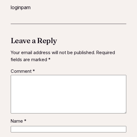
loginpam
Leave a Reply
Your email address will not be published.
Required
fields are marked
*
Comment
*
Name
*