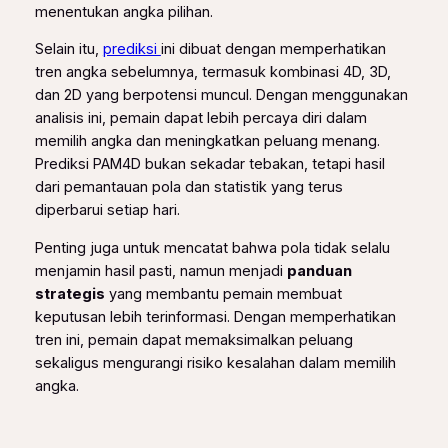
menentukan angka pilihan.
Selain itu,
prediksi
ini dibuat dengan memperhatikan
tren angka sebelumnya, termasuk kombinasi 4D, 3D,
dan 2D yang berpotensi muncul. Dengan menggunakan
analisis ini, pemain dapat lebih percaya diri dalam
memilih angka dan meningkatkan peluang menang.
Prediksi PAM4D bukan sekadar tebakan, tetapi hasil
dari pemantauan pola dan statistik yang terus
diperbarui setiap hari.
Penting juga untuk mencatat bahwa pola tidak selalu
menjamin hasil pasti, namun menjadi
panduan
strategis
yang membantu pemain membuat
keputusan lebih terinformasi. Dengan memperhatikan
tren ini, pemain dapat memaksimalkan peluang
sekaligus mengurangi risiko kesalahan dalam memilih
angka.