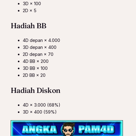
3D × 100
2D × 5
Hadiah BB
4D depan × 4.000
3D depan × 400
2D depan × 70
4D BB × 200
3D BB × 100
2D BB × 20
Hadiah Diskon
4D × 3.000 (68%)
3D × 400 (59%)