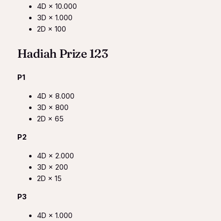
4D × 10.000
3D × 1.000
2D × 100
Hadiah Prize 123
P1
4D × 8.000
3D × 800
2D × 65
P2
4D × 2.000
3D × 200
2D × 15
P3
4D × 1.000