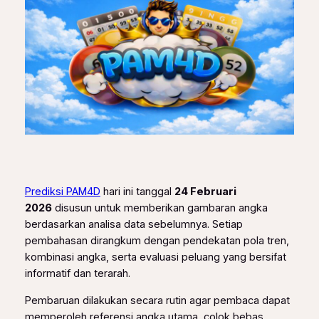
Prediksi PAM4D
hari ini tanggal
24 Februari
2026
disusun untuk memberikan gambaran angka
berdasarkan analisa data sebelumnya. Setiap
pembahasan dirangkum dengan pendekatan pola tren,
kombinasi angka, serta evaluasi peluang yang bersifat
informatif dan terarah.
Pembaruan dilakukan secara rutin agar pembaca dapat
memperoleh referensi angka utama, colok bebas,