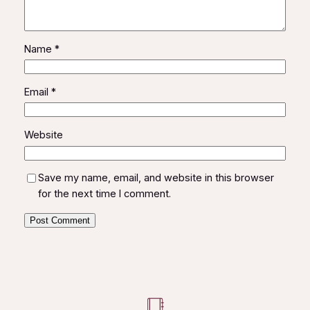
Name
*
Email
*
Website
Save my name, email, and website in this browser
for the next time I comment.