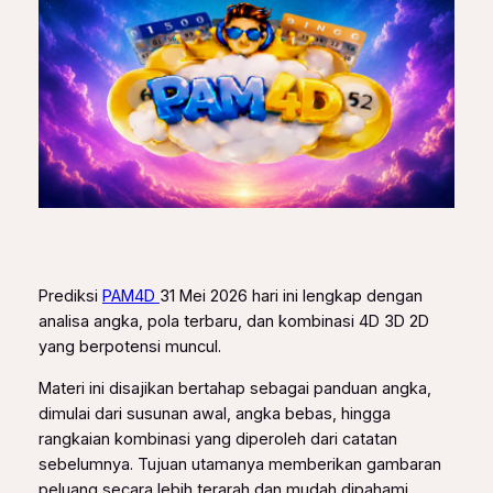
Prediksi
PAM4D
31 Mei 2026 hari ini lengkap dengan
analisa angka, pola terbaru, dan kombinasi 4D 3D 2D
yang berpotensi muncul.
Materi ini disajikan bertahap sebagai panduan angka,
dimulai dari susunan awal, angka bebas, hingga
rangkaian kombinasi yang diperoleh dari catatan
sebelumnya. Tujuan utamanya memberikan gambaran
peluang secara lebih terarah dan mudah dipahami.