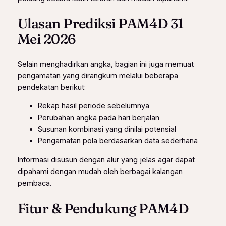
Ulasan Prediksi PAM4D 31
Mei 2026
Selain menghadirkan angka, bagian ini juga memuat
pengamatan yang dirangkum melalui beberapa
pendekatan berikut:
Rekap hasil periode sebelumnya
Perubahan angka pada hari berjalan
Susunan kombinasi yang dinilai potensial
Pengamatan pola berdasarkan data sederhana
Informasi disusun dengan alur yang jelas agar dapat
dipahami dengan mudah oleh berbagai kalangan
pembaca.
Fitur & Pendukung PAM4D