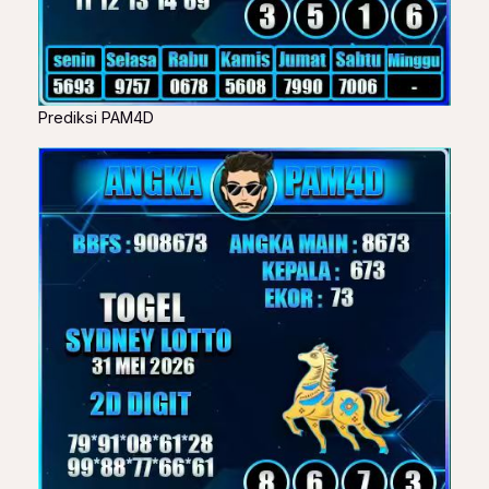
Prediksi PAM4D