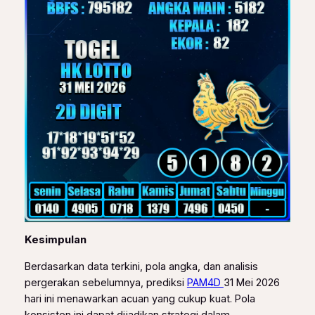
Kesimpulan
Berdasarkan data terkini, pola angka, dan analisis
pergerakan sebelumnya, prediksi
PAM4D
31 Mei 2026
hari ini menawarkan acuan yang cukup kuat. Pola
konsisten ini dapat dijadikan strategi dalam